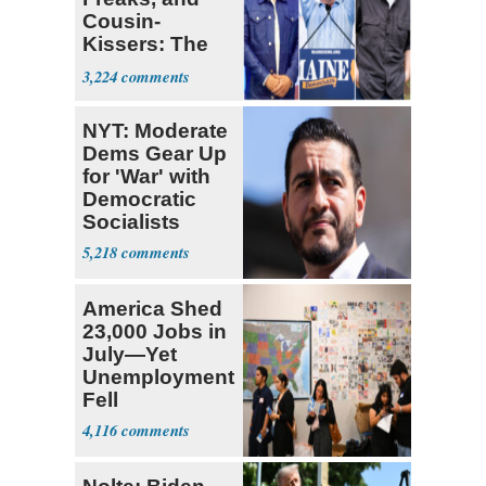
Cousin-
Kissers: The
Dems' Midterm
3,224
Ticket
NYT: Moderate
Dems Gear Up
for 'War' with
Democratic
Socialists
5,218
America Shed
23,000 Jobs in
July—Yet
Unemployment
Fell
4,116