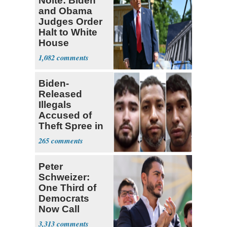
Nolte: Biden
and Obama
Judges Order
Halt to White
House
Ballroom
1,082
Biden-
Released
Illegals
Accused of
Theft Spree in
Small West
265
Virginia Towns
Peter
Schweizer:
One Third of
Democrats
Now Call
Themselves
3,313