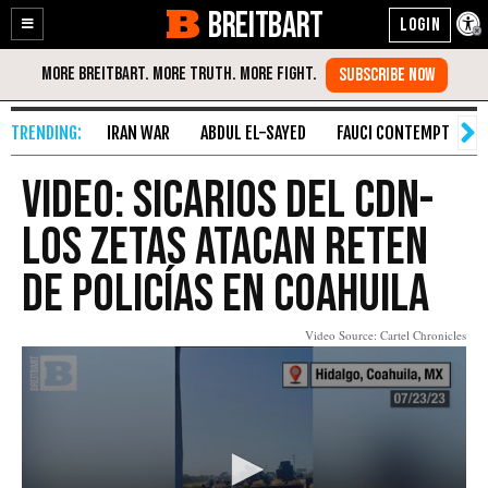
BREITBART
Enable
Skip
Accessibility
to
Content
IRAN WAR
ABDUL EL-SAYED
FAUCI CONTEMPT
S
VIDEO: Sicarios del CDN-
Los Zetas Atacan Reten
de Policías en Coahuila
Video Source: Cartel Chronicles