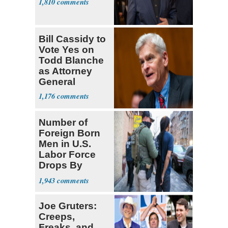
1,810
Bill Cassidy to
Vote Yes on
Todd Blanche
as Attorney
General
1,176
Number of
Foreign Born
Men in U.S.
Labor Force
Drops By
Nearly 1 Million
1,943
Joe Gruters:
Creeps,
Freaks, and