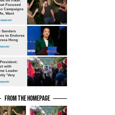
ed on Piker:
hat Focused
o Campaigns
Me, Want
ns
e Sanders
nes to Endorse
esca Hong
 President:
ct with
me Leader
tly ‘Very
lt'
FROM THE HOMEPAGE