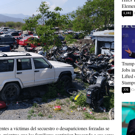
Elemen
1,102
Trump
Jobs i
Lifted
Stamp
331
entes a víctimas del secuestro o desapariciones forzadas se
, mientras que los familiares continúan buscando a sus seres