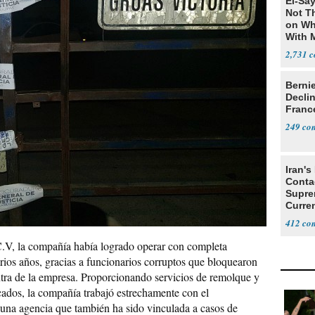
El-Say
Not T
on Wh
With 
Steve
2,731
Berni
Decli
Franc
249
Iran's
Conta
Supre
Curren
Difficu
412
.V, la compañía había logrado operar con completa
ios años, gracias a funcionarios corruptos que bloquearon
ntra de la empresa. Proporcionando servicios de remolque y
cados, la compañía trabajó estrechamente con el
, una agencia que también ha sido vinculada a casos de