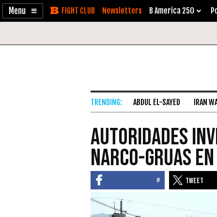
Enable
Skip
Newsletters
B America 250
Po
Accessibility
to
Content
ABDUL EL-SAYED
IRAN W
Autoridades Inv
Narco-Gruas en
9