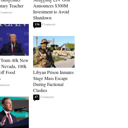
tary Teacher
Announces $300M
Investment to Avoid
Shutdown
156
 Touts 40k New
n Nevada, 100k
 off Food
Libyan Prison Inmates
s
Stage Mass Escape
During Factional
Clashes
47