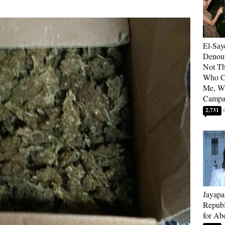
El-Say
Denoun
Not Th
Who C
Me, Wa
Campa
2,731
Jayapa
Republ
for Ab