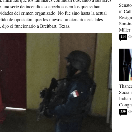
Senato
 una serie de incendios sospechosos en los que se han
in Call
vidades del crimen organizado. No fue sino hasta la actual
Resign
rtido de oposición, que los nuevos funcionarios estatales
Son-i
dijo el funcionario a Breitbart, Texas.
Miller
114
Thaned
Sociali
Indian
Congre
350