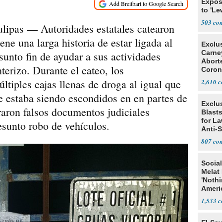
Expos
to 'Le
Show
503
as — Autoridades estatales catearon
ne una larga historia de estar ligada al
Exclu
Carne
unto fin de ayudar a sus actividades
Abort
terizo. Durante el cateo, los
Coron
Resea
ltiples cajas llenas de droga al igual que
2,610
e estaba siendo escondidos en en partes de
Exclus
aron falsos documentos judiciales
Blast
for L
resunto robo de vehículos.
Anti-
Tariff
807
Social
Melat 
'Noth
Ameri
Socia
1,533