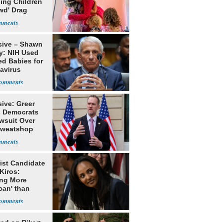
ing Children
wd' Drag
s
sive – Shawn
y: NIH Used
ed Babies for
avirus
rch
ive: Greer
s Democrats
awsuit Over
Sweatshop
s
ist Candidate
Kiros:
ing More
can' than
lism