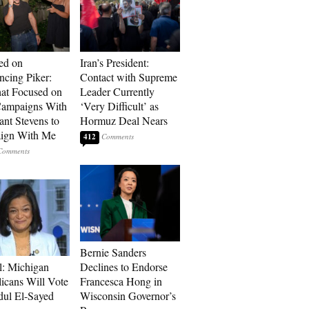
ed on
Iran’s President:
cing Piker:
Contact with Supreme
at Focused on
Leader Currently
ampaigns With
‘Very Difficult’ as
nt Stevens to
Hormuz Deal Nears
ign With Me
412
Bernie Sanders
l: Michigan
Declines to Endorse
icans Will Vote
Francesca Hong in
dul El-Sayed
Wisconsin Governor’s