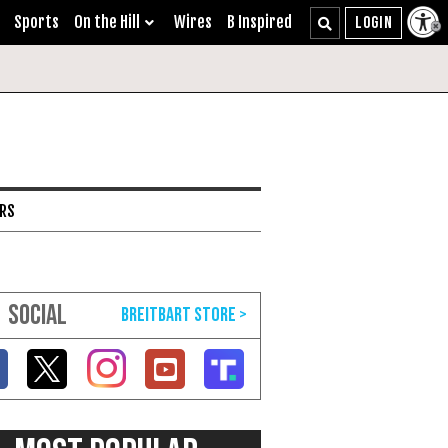
Sports
On the Hill
Wires
B Inspired
ARS
SOCIAL