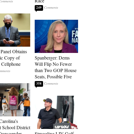
Race
249
 Panel Obtains
ic Copy of
Spanberger: Dems
s Cellphone
Will Flip No Fewer
than Two GOP House
Seats, Possible Five
358
Carolina’s
t School District
Transgender
Struggling LIV Golf