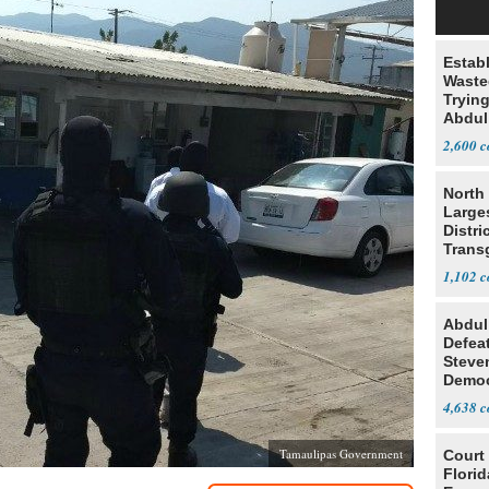
Estab
Wasted
Tryin
Abdul
2,600
North 
Large
Distri
Trans
Teach
1,102
Abdul
Defea
Steve
Democ
Estab
4,638
Tamaulipas Government
Court
Florid