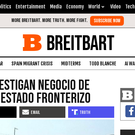
litics
Entertainment
Media
Economy
World
Video
Tech
BREITBART
AR
SPAIN MIGRANT CRISIS
MIDTERMS
TODD BLANCHE
AI W
estigan Negocio de
 Estado Fronterizo