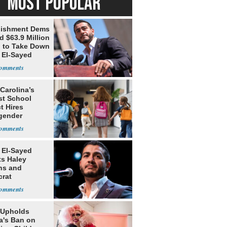
MOST POPULAR
lishment Dems
 $63.9 Million
g to Take Down
 El-Sayed
Carolina’s
st School
ct Hires
gender
er
 El-Sayed
ts Haley
ns and
rat
lishment
 Upholds
a's Ban on