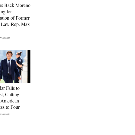
rs Back Moreno
ing for
ation of Former
n-Law Rep. Max
ar Falls to
st, Cutting
-American
ss to Four